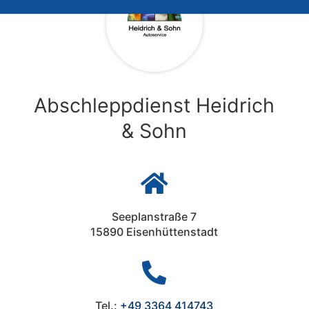
Abschleppdienst Heidrich
& Sohn

Seeplanstraße 7
15890 Eisenhüttenstadt

Tel.:
+49 3364 414743